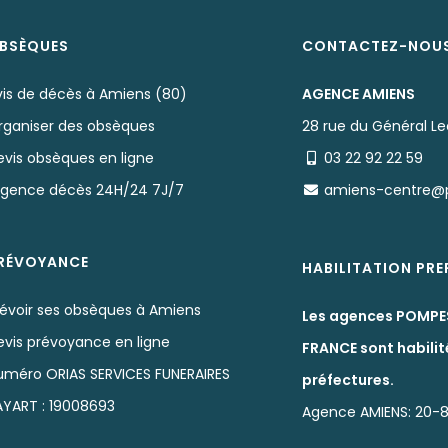
BSÈQUES
CONTACTEZ-NOU
vis de décès à Amiens (80)
AGENCE AMIENS
rganiser des obsèques
28 rue du Général Le
evis obsèques en ligne
03 22 92 22 59
rgence décès 24H/24 7J/7
amiens-centre@
RÉVOYANCE
HABILITATION PR
révoir ses obsèques à Amiens
Les agences POMPE
evis prévoyance en ligne
FRANCE sont habilit
uméro ORIAS SERVICES FUNERAIRES
préfectures.
AYART : 19008693
Agence AMIENS: 20-