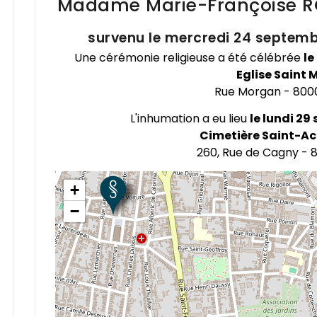
Madame Marie-Françoise
R
survenu le mercredi 24 septemb
Une cérémonie religieuse a été célébrée
le
Eglise Saint 
Rue Morgan - 800
×
Eglise Saint Martin
Rue Morgan
L'inhumation a eu lieu
le lundi 29
80000
Cimetière Saint-Ac
Obtenir l'itinéraire
260, Rue de Cagny -
+
−