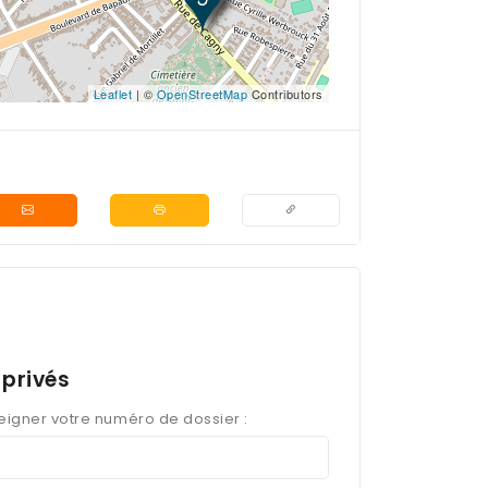
Leaflet
| ©
OpenStreetMap
Contributors
privés
seigner votre numéro de dossier :