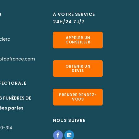
S
À VOTRE SERVICE
24H/24 7J/7
APPELER UN
clerc
CONSEILLER
pfdefrance.com
OBTENIR UN
DEVIS
EFECTORALE
PRENDRE RENDEZ-
S FUNÈBRES DE
VOUS
ées par les
NOUS SUIVRE
80-314