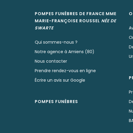
POMPES FUNÈBRES DE FRANCE MME
O
MARIE-FRANÇOISE
ROUSSEL
NÉE
DE
SWARTE
A
O
Qui sommes-nous ?
D
Notre agence à Amiens (80)
U
Nous contacter
Prendre rendez-vous en ligne
P
Écrire un avis sur Google
P
POMPES FUNÈBRES
D
N
B