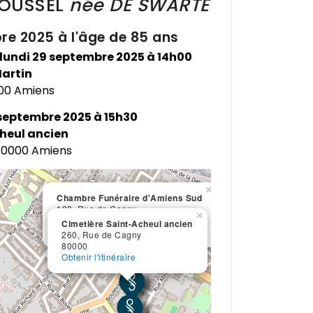
OUSSEL
née
DE SWARTE
re 2025 à l'âge de 85 ans
 lundi 29 septembre 2025 à 14h00
Martin
00 Amiens
 septembre 2025 à 15h30
heul ancien
 80000 Amiens
×
Chambre Funéraire d'Amiens Sud
199, Rue de Cagny
×
80090
Cimetière Saint-Acheul ancien
Obtenir l'itinéraire
260, Rue de Cagny
80000
Obtenir l'itinéraire