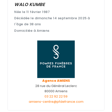
WALO KUMBE
Nos cercueils
Née le 11 février 1987
Nos fleurs naturelles
Décédée le dimanche 14 septembre 2025 à
l'âge de 38 ans
Nos monuments
Domiciliée à Amiens
Nos urnes funéraires
Rapatriement
Services aux familles
Agence AMIENS
28 rue du Général Leclerc
80000 Amiens
03 22 92 22 59
amiens-centre@pfdefrance.com