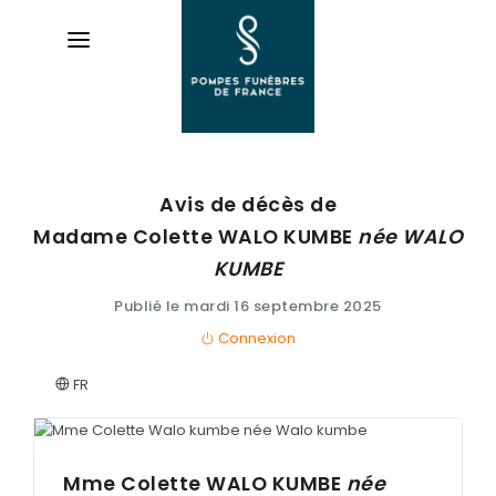
Avis de décès de
AVIS DE DÉCÈS
Madame Colette
WALO KUMBE
née
WALO
ORGANISER DES OBSÈQUES
KUMBE
Publié le mardi 16 septembre 2025
PRÉVOIR SES OBSÈQUES
Connexion
SERVICES & ARTICLES
FR
Entretien de sépulture
NOTRE AGENCE
Livraison de plaques
ESPACE FAMILLE
Mme Colette
WALO KUMBE
née
Nos capitons funéraires