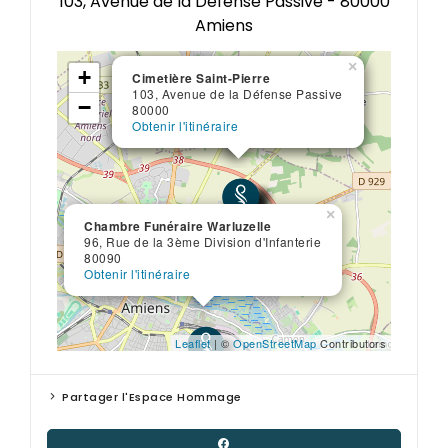
103, Avenue de la Défense Passive - 80000
Amiens
×
×
+
Cimetière Saint-Pierre
Cimetière Saint-Pierre
103, Avenue de la Défense Passive
103, Avenue de la Défense Passive
−
80000
80000
Obtenir l'itinéraire
Obtenir l'itinéraire
×
Chambre Funéraire Warluzelle
96, Rue de la 3ème Division d'Infanterie
80090
Obtenir l'itinéraire
Leaflet
| ©
OpenStreetMap
Contributors
Partager l'Espace Hommage